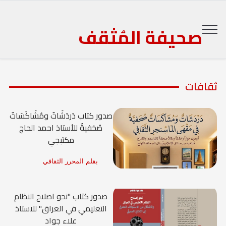
صحيفة المُثقف
ثقافات
صدور كتاب دَردَشَاتٌ ومُشَاكَسَاتٌ
صُحَفيةٌ للأستاذ احمد الحاج
مكتبجي
بقلم المحرر الثقافي
صدور كتاب "نحو اصلاح النظام
التعليمي في العراق" للاستاذ
علاء جواد