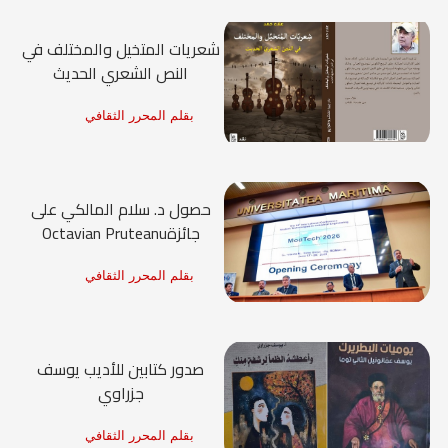
شعريات المتخيل والمختلف في
النص الشعري الحديث
بقلم المحرر الثقافي
حصول د. سلام المالكي على
جائزةOctavian Pruteanu
بقلم المحرر الثقافي
صدور كتابين للأديب يوسف
جزراوي
بقلم المحرر الثقافي