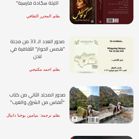
الليلة سجّادة فارسية"
بقلم المحرر الثقافي
صدور العدد الـ 33 من مجلة
"همس الحوار" الثقافية في
لندن
بقلم احمد مكتبجي
صدور المجلد الثاني من كتاب
"أنفاس من الشرق والغرب"
بقلم ترجمة: بنيامين يوخنا دانيال