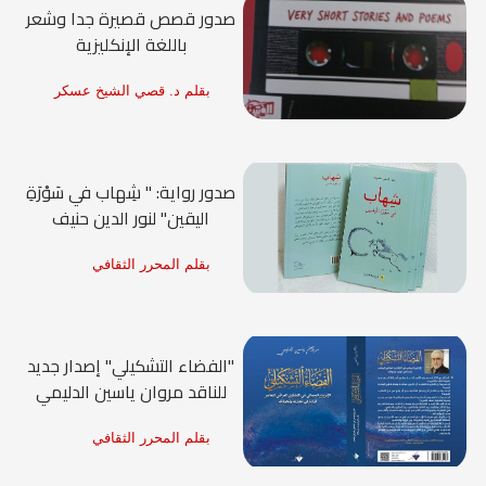
صدور قصص قصيرة جدا وشعر
باللغة الإنكليزية
بقلم د. قصي الشيخ عسكر
صدور رواية: " شِهاب في سَوْرَةِ
اليقين" لنور الدين حنيف
بقلم المحرر الثقافي
"الفضاء التشكيلي" إصدار جديد
للناقد مروان ياسين الدليمي
بقلم المحرر الثقافي